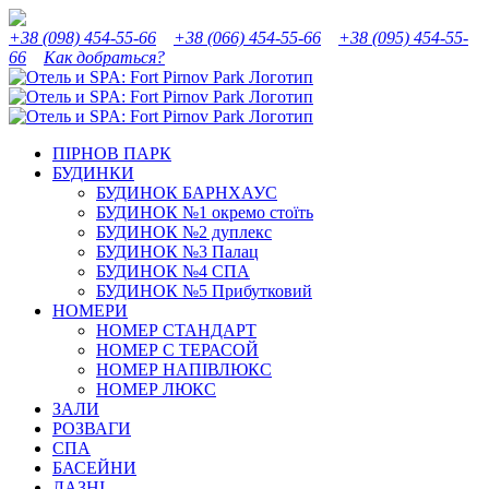
Skip
Instagram
Facebook
YouTube
Tripadvisor
to
+38 (098) 454-55-66
+38 (066) 454-55-66
+38 (095) 454-55-
content
66
Как добраться?
ПІРНОВ ПАРК
БУДИНКИ
БУДИНОК БАРНХАУС
БУДИНОК №1 окремо стоїть
БУДИНОК №2 дуплекс
БУДИНОК №3 Палац
БУДИНОК №4 СПА
БУДИНОК №5 Прибутковий
НОМЕРИ
НОМЕР СТАНДАРТ
НОМЕР С ТЕРАСОЙ
НОМЕР НАПІВЛЮКС
НОМЕР ЛЮКС
ЗАЛИ
РОЗВАГИ
СПА
БАСЕЙНИ
ЛАЗНІ