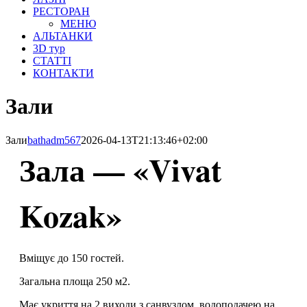
РЕСТОРАН
МЕНЮ
АЛЬТАНКИ
3D тур
СТАТТІ
КОНТАКТИ
Зали
Зали
bathadm567
2026-04-13T21:13:46+02:00
Зала — «Vivat
Kozak»
Вміщує до 150
гостей.
Загальна площа 250 м2.
Має укриття на 2 виходи з санвузлом, водоподачею на