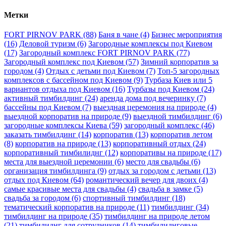
Метки
FORT PIRNOV PARK
(88)
Баня в чане
(4)
Бизнес мероприятия
(16)
Деловой туризм
(6)
Загородные комплексы под Киевом
(17)
Загородный комплекс FORT PIRNOV PARK
(77)
Загородный комплекс под Киевом
(57)
Зимний корпоратив за
городом
(4)
Отдых с детьми под Киевом
(7)
Топ-5 загородных
комплексов с бассейном под Киевом
(9)
Турбаза Киев или 5
вариантов отдыха под Киевом
(16)
Турбазы под Киевом
(24)
активный тимбилдинг
(24)
аренда дома под вечеринку
(7)
бассейны под Киевом
(7)
выездная церемония на природе
(4)
выездной корпоратив на природе
(9)
выездной тимбилдинг
(6)
загородные комплексы Киева
(59)
загородный комплекс
(46)
заказать тимбилдинг
(14)
корпоратив
(13)
корпоратив летом
(8)
корпоратив на природе
(13)
корпоративный отдых
(24)
корпоративный тимбилиднг
(12)
корпоративы на природе
(17)
места для выездной церемонии
(6)
место для свадьбы
(6)
организация тимбилдинга
(9)
отдых за городом с детьми
(13)
отдых под Киевом
(64)
романтический вечер для двоих
(4)
самые красивые места для свадьбы
(4)
свадьба в замке
(5)
свадьба за городом
(6)
спортивный тимбилдинг
(18)
тематический корпоратив на природе
(11)
тимбилдинг
(34)
тимбилдинг на природе
(35)
тимбилдинг на природе летом
(21)
тимбилиднг для сотрудников
(14)
тимбилиднговые