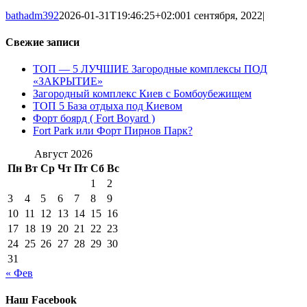
bathadm392
2026-01-31T19:46:25+02:00
1 сентября, 2022
|
Свежие записи
ТОП — 5 ЛУЧШИЕ Загородные комплексы ПОД
«ЗАКРЫТИЕ»
Загородный комплекс Киев с Бомбоубежищем
ТОП 5 База отдыха под Киевом
Форт боярд ( Fort Boyard )
Fort Park или Форт Пирнов Парк?
Август 2026
Пн
Вт
Ср
Чт
Пт
Сб
Вс
1
2
3
4
5
6
7
8
9
10
11
12
13
14
15
16
17
18
19
20
21
22
23
24
25
26
27
28
29
30
31
« Фев
Наш Facebook