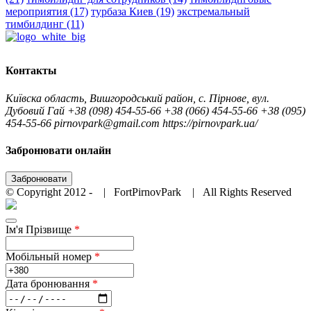
мероприятия
(17)
турбаза Киев
(19)
экстремальный
тимбилдинг
(11)
Контакты
Київска область, Вишгородський район, с. Пірнове, вул.
Дубовий Гай
+38 (098) 454-55-66
+38 (066) 454-55-66
+38 (095)
454-55-66
pirnovpark@gmail.com
https://pirnovpark.ua/
Забронювати онлайн
Забронювати
© Copyright 2012 -
| FortPirnovPark
| All Rights Reserved
Instagram
Facebook
YouTube
Tripadvisor
Ім'я Прізвище
*
Мобільный номер
*
Дата бронювання
*