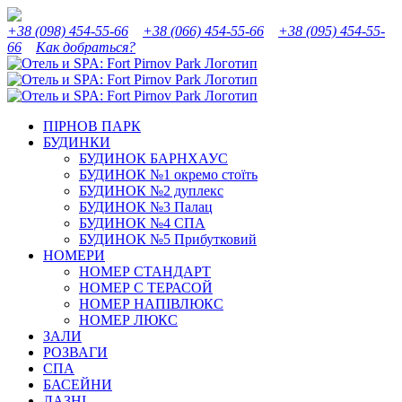
Skip
Instagram
Facebook
YouTube
Tripadvisor
to
+38 (098) 454-55-66
+38 (066) 454-55-66
+38 (095) 454-55-
content
66
Как добраться?
ПІРНОВ ПАРК
БУДИНКИ
БУДИНОК БАРНХАУС
БУДИНОК №1 окремо стоїть
БУДИНОК №2 дуплекс
БУДИНОК №3 Палац
БУДИНОК №4 СПА
БУДИНОК №5 Прибутковий
НОМЕРИ
НОМЕР СТАНДАРТ
НОМЕР С ТЕРАСОЙ
НОМЕР НАПІВЛЮКС
НОМЕР ЛЮКС
ЗАЛИ
РОЗВАГИ
СПА
БАСЕЙНИ
ЛАЗНІ