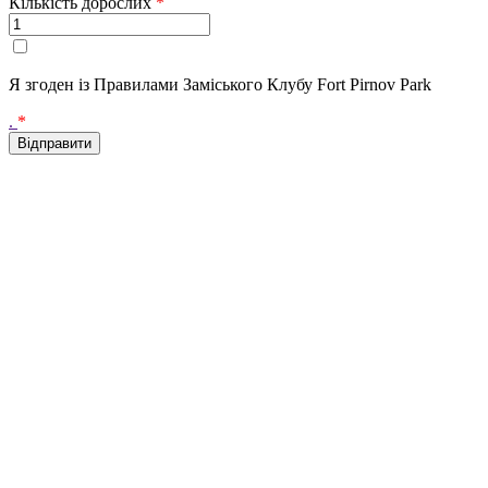
Кількість дорослих
*
Я згоден із Правилами Заміського Клубу Fort Pirnov Park
.
*
Go
to
Top