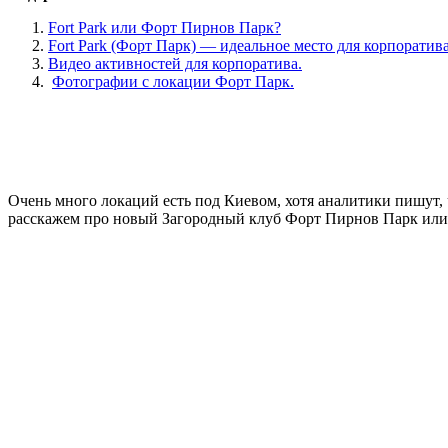
Fort Park или Форт Пирнов Парк?
Fort Park (Форт Парк) — идеальное место для корпоратив
Видео активностей для корпоратива.
Фотографии с локации Форт Парк.
Очень много локаций есть под Киевом, хотя аналитики пишут, ч
расскажем про новый Загородный клуб Форт Пирнов Парк или 