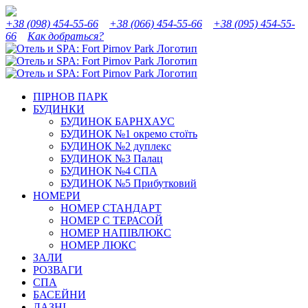
Skip
Instagram
Facebook
YouTube
Tripadvisor
to
+38 (098) 454-55-66
+38 (066) 454-55-66
+38 (095) 454-55-
content
66
Как добраться?
ПІРНОВ ПАРК
БУДИНКИ
БУДИНОК БАРНХАУС
БУДИНОК №1 окремо стоїть
БУДИНОК №2 дуплекс
БУДИНОК №3 Палац
БУДИНОК №4 СПА
БУДИНОК №5 Прибутковий
НОМЕРИ
НОМЕР СТАНДАРТ
НОМЕР С ТЕРАСОЙ
НОМЕР НАПІВЛЮКС
НОМЕР ЛЮКС
ЗАЛИ
РОЗВАГИ
СПА
БАСЕЙНИ
ЛАЗНІ