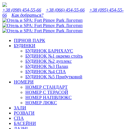
Skip
Instagram
Facebook
YouTube
Tripadvisor
to
+38 (098) 454-55-66
+38 (066) 454-55-66
+38 (095) 454-55-
content
66
Как добраться?
ПІРНОВ ПАРК
БУДИНКИ
БУДИНОК БАРНХАУС
БУДИНОК №1 окремо стоїть
БУДИНОК №2 дуплекс
БУДИНОК №3 Палац
БУДИНОК №4 СПА
БУДИНОК №5 Прибутковий
НОМЕРИ
НОМЕР СТАНДАРТ
НОМЕР С ТЕРАСОЙ
НОМЕР НАПІВЛЮКС
НОМЕР ЛЮКС
ЗАЛИ
РОЗВАГИ
СПА
БАСЕЙНИ
ЛАЗНІ