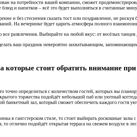
тирован на потребности вашей компании, сможет продемонстрир
блюд и напитков – всё это будет выполняться в считанные минуты
ренне и без стеснения сказать тост или поздравление, не рискуя
ний. На вечеринке будет царить атмосфера полного взаимопоним
 все развлечения. Выбирайте на любой вкус: от весёлых танцев
сделать ваш праздник невероятно захватывающим, запоминающи
на которые стоит обратить внимание пр
это точно определиться с количеством гостей, которых вы плани
акрытого торжества подойдёт небольшой паб или уютный коттедж
й банкетный зал, который сможет обеспечить каждого гостя ую
ринка в гангстерском стиле, то стоит выбирать роскошные залы 
, то отлично подойдёт открытая терраса на свежем воздухе в лес