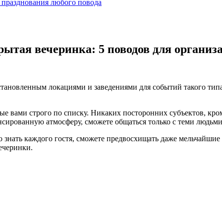
 празднования любого повода
рытая вечеринка: 5 поводов для организ
становленным локациями и заведениями для событий такого тип
нные вами строго по списку. Никаких посторонних субъектов, к
ированную атмосферу, сможете общаться только с теми людьми, 
но знать каждого гостя, сможете предвосхищать даже мельчайш
ечеринки.