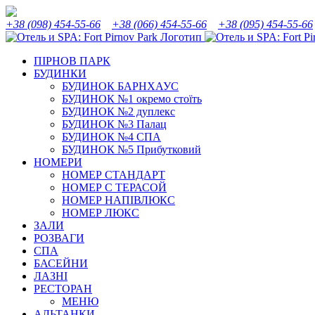
Skip
Instagram
Facebook
YouTube
Tripadvisor
to
+38 (098) 454-55-66
+38 (066) 454-55-66
+38 (095) 454-55-66
content
ПІРНОВ ПАРК
БУДИНКИ
БУДИНОК БАРНХАУС
БУДИНОК №1 окремо стоїть
БУДИНОК №2 дуплекс
БУДИНОК №3 Палац
БУДИНОК №4 СПА
БУДИНОК №5 Прибутковий
НОМЕРИ
НОМЕР СТАНДАРТ
НОМЕР С ТЕРАСОЙ
НОМЕР НАПІВЛЮКС
НОМЕР ЛЮКС
ЗАЛИ
РОЗВАГИ
СПА
БАСЕЙНИ
ЛАЗНІ
РЕСТОРАН
МЕНЮ
АЛЬТАНКИ