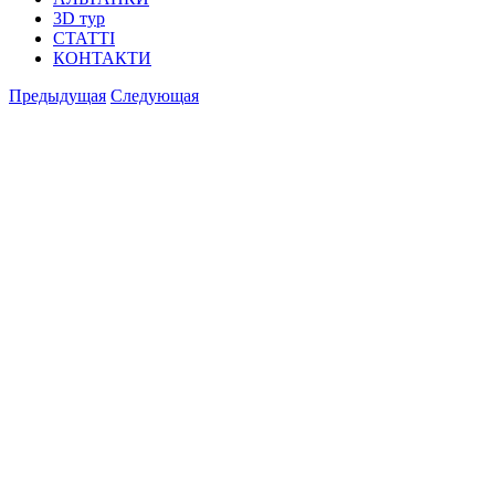
3D тур
СТАТТІ
КОНТАКТИ
Предыдущая
Следующая
View
Larger
Image