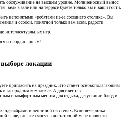
овать обслуживание на высшем уровне. Молниеносный вынос
, ведь в зале или на террасе будете только вы и ваши гости.
 быть непонятыми «ребятами из-за соседнего столика». Вы
ания и особой, понятной только вам всем, радости.
 до интеллектуальных игр.
мся и неординарным!
и выборе локации
руете пригласить на праздник. Это станет основополагающим
 в загородном комплексе. А для ивента с
тным и комфортным местом для отдыха, дегустации блюд и
с канделябрами и лепниной на стенах. Если вечеринка
ной чаще, где все смогут в достаточной мере провести