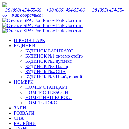
Skip
Instagram
Facebook
YouTube
Tripadvisor
to
+38 (098) 454-55-66
+38 (066) 454-55-66
+38 (095) 454-55-
content
66
Как добраться?
ПІРНОВ ПАРК
БУДИНКИ
БУДИНОК БАРНХАУС
БУДИНОК №1 окремо стоїть
БУДИНОК №2 дуплекс
БУДИНОК №3 Палац
БУДИНОК №4 СПА
БУДИНОК №5 Прибутковий
НОМЕРИ
НОМЕР СТАНДАРТ
НОМЕР С ТЕРАСОЙ
НОМЕР НАПІВЛЮКС
НОМЕР ЛЮКС
ЗАЛИ
РОЗВАГИ
СПА
БАСЕЙНИ
ЛАЗНІ