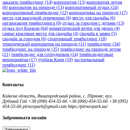
заказать тимбилдинг
(14)
корпоратив
(13)
корпоратив летом
(8)
корпоратив на природе
(13)
корпоративный отдых
(24)
корпоративный тимбилиднг
(12)
корпоративы на природе
(17)
места для выездной церемонии
(6)
место для свадьбы
(6)
организация тимбилдинга
(9)
отдых за городом с детьми
(13)
отдых под Киевом
(64)
романтический вечер для двоих
(4)
самые красивые места для свадьбы
(4)
свадьба в замке
(5)
свадьба за городом
(6)
спортивный тимбилдинг
(18)
тематический корпоратив на природе
(11)
тимбилдинг
(34)
тимбилдинг на природе
(35)
тимбилдинг на природе летом
(21)
тимбилиднг для сотрудников
(14)
тимбилиднговые
мероприятия
(17)
турбаза Киев
(19)
экстремальный
тимбилдинг
(11)
Контакты
Київска область, Вишгородський район, с. Пірнове, вул.
Дубовий Гай
+38 (098) 454-55-66
+38 (066) 454-55-66
+38 (095)
454-55-66
pirnovpark@gmail.com
https://pirnovpark.ua/
Забронювати онлайн
Забронювати