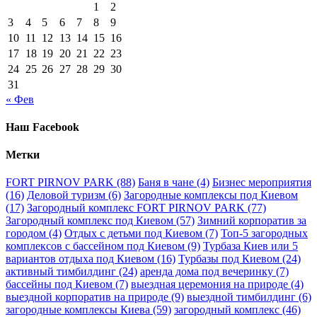
1
2
3
4
5
6
7
8
9
10
11
12
13
14
15
16
17
18
19
20
21
22
23
24
25
26
27
28
29
30
31
« Фев
Наш Facebook
Метки
FORT PIRNOV PARK
(88)
Баня в чане
(4)
Бизнес мероприятия
(16)
Деловой туризм
(6)
Загородные комплексы под Киевом
(17)
Загородный комплекс FORT PIRNOV PARK
(77)
Загородный комплекс под Киевом
(57)
Зимний корпоратив за
городом
(4)
Отдых с детьми под Киевом
(7)
Топ-5 загородных
комплексов с бассейном под Киевом
(9)
Турбаза Киев или 5
вариантов отдыха под Киевом
(16)
Турбазы под Киевом
(24)
активный тимбилдинг
(24)
аренда дома под вечеринку
(7)
бассейны под Киевом
(7)
выездная церемония на природе
(4)
выездной корпоратив на природе
(9)
выездной тимбилдинг
(6)
загородные комплексы Киева
(59)
загородный комплекс
(46)