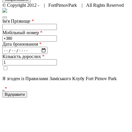
© Copyright 2012 -
| FortPirnovPark
| All Rights Reserved
Instagram
Facebook
YouTube
Tripadvisor
Ім'я Прізвище
*
Мобільный номер
*
Дата бронювання
*
Кількість дорослих
*
Я згоден із Правилами Заміського Клубу Fort Pirnov Park
.
*
Go
to
Top