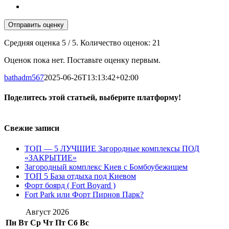
Отправить оценку
Средняя оценка
5
/ 5. Количество оценок:
21
Оценок пока нет. Поставьте оценку первым.
bathadm567
2025-06-26T13:13:42+02:00
Поделитесь этой статьей, выберите платформу!
Facebook
WhatsApp
Pinterest
Свежие записи
ТОП — 5 ЛУЧШИЕ Загородные комплексы ПОД
«ЗАКРЫТИЕ»
Загородный комплекс Киев с Бомбоубежищем
ТОП 5 База отдыха под Киевом
Форт боярд ( Fort Boyard )
Fort Park или Форт Пирнов Парк?
Август 2026
Пн
Вт
Ср
Чт
Пт
Сб
Вс