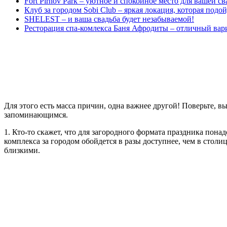
Fort Pirnov Park – уютное и спокойное место для вашей с
Клуб за городом Sobi Club – яркая локация, которая подо
SHELEST – и ваша свадьба будет незабываемой!
Ресторация спа-комлекса Баня Афродиты – отличный вари
Для этого есть масса причин, одна важнее другой! Поверьте, 
запоминающимся.
1. Кто-то скажет, что для загородного формата праздника пона
комплекса за городом обойдется в разы доступнее, чем в сто
близкими.