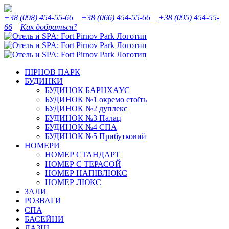
Skip
Instagram
Facebook
YouTube
Tripadvisor
to
+38 (098) 454-55-66
+38 (066) 454-55-66
+38 (095) 454-55-
content
66
Как добраться?
ПІРНОВ ПАРК
БУДИНКИ
БУДИНОК БАРНХАУС
БУДИНОК №1 окремо стоїть
БУДИНОК №2 дуплекс
БУДИНОК №3 Палац
БУДИНОК №4 СПА
БУДИНОК №5 Прибутковий
НОМЕРИ
НОМЕР СТАНДАРТ
НОМЕР С ТЕРАСОЙ
НОМЕР НАПІВЛЮКС
НОМЕР ЛЮКС
ЗАЛИ
РОЗВАГИ
СПА
БАСЕЙНИ
ЛАЗНІ