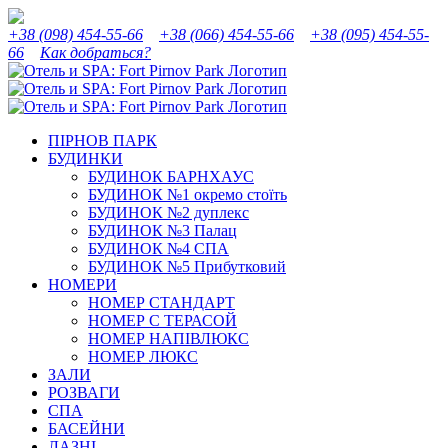
Skip
Instagram
Facebook
YouTube
Tripadvisor
to
+38 (098) 454-55-66
+38 (066) 454-55-66
+38 (095) 454-55-
content
66
Как добраться?
ПІРНОВ ПАРК
БУДИНКИ
БУДИНОК БАРНХАУС
БУДИНОК №1 окремо стоїть
БУДИНОК №2 дуплекс
БУДИНОК №3 Палац
БУДИНОК №4 СПА
БУДИНОК №5 Прибутковий
НОМЕРИ
НОМЕР СТАНДАРТ
НОМЕР С ТЕРАСОЙ
НОМЕР НАПІВЛЮКС
НОМЕР ЛЮКС
ЗАЛИ
РОЗВАГИ
СПА
БАСЕЙНИ
ЛАЗНІ